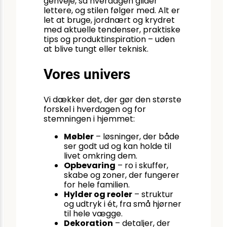
genveje, så hverdagen glider
lettere, og stilen følger med. Alt er
let at bruge, jordnært og krydret
med aktuelle tendenser, praktiske
tips og produktinspiration – uden
at blive tungt eller teknisk.
Vores univers
Vi dækker det, der gør den største
forskel i hverdagen og for
stemningen i hjemmet:
Møbler
– løsninger, der både
ser godt ud og kan holde til
livet omkring dem.
Opbevaring
– ro i skuffer,
skabe og zoner, der fungerer
for hele familien.
Hylder og reoler
– struktur
og udtryk i ét, fra små hjørner
til hele vægge.
Dekoration
– detaljer, der