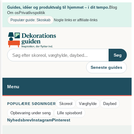
Spring
×
Guides, idéer og produktvalg til hjemmet – i dit tempo.
Blog
til
Om os
Privatlivspolitik
indhold
Populær guide: Skoskab
Nogle links er affiliate-links
Søg
Seneste guides
Menu
Skoreol
Væghylde
Daybed
POPULÆRE SØGNINGER
Opbevaring under seng
Lille spisebord
Nyhedsbrev
Instagram
Pinterest