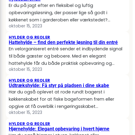
Er du på jagt efter en fleksibel og luftig
opbevaringsløsning, der passer lige så godt i
køkkenet som i garderoben eller værkstedet?…
oktober 15, 2023
HYLDER OG REOLER
Hattehylde – find den perfekte løsning til din entré
En velorganiseret entré sender et indbydende signal
til både gæster og beboere. Med en elegant
hattehylde får du både praktisk opbevaring og…
oktober 15, 2023
HYLDER OG REOLER
Udtrækshylde: Få styr på pladsen i dine skabe
Har du også oplevet at rode rundt bagerst i
køkkenskabet for at fiske bageformen frem eller
opgive at få overblik i rengøringsskabet…
oktober 15, 2023
HYLDER OG REOLER
Hjørnehylde: Elegant opbevaring i hvert hjørne