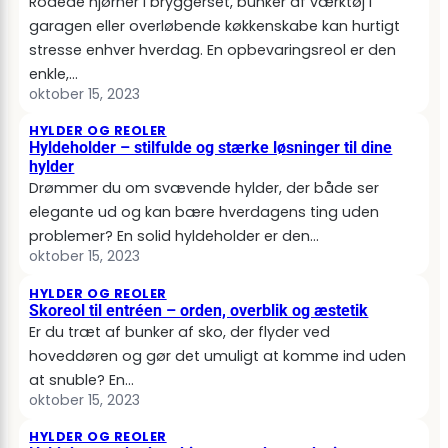
Rodede hjørner i bryggerset, bunker af værktøj i
garagen eller overløbende køkkenskabe kan hurtigt
stresse enhver hverdag. En opbevaringsreol er den
enkle,…
oktober 15, 2023
HYLDER OG REOLER
Hyldeholder – stilfulde og stærke løsninger til dine
hylder
Drømmer du om svævende hylder, der både ser
elegante ud og kan bære hverdagens ting uden
problemer? En solid hyldeholder er den…
oktober 15, 2023
HYLDER OG REOLER
Skoreol til entréen – orden, overblik og æstetik
Er du træt af bunker af sko, der flyder ved
hoveddøren og gør det umuligt at komme ind uden
at snuble? En…
oktober 15, 2023
HYLDER OG REOLER