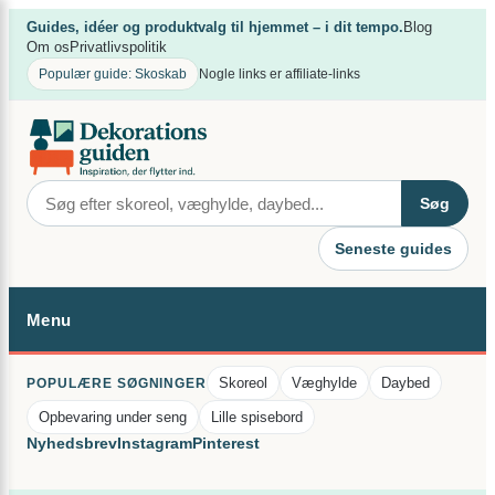
Spring
×
Guides, idéer og produktvalg til hjemmet – i dit tempo.
Blog
til
Om os
Privatlivspolitik
indhold
Populær guide: Skoskab
Nogle links er affiliate-links
Søg
Seneste guides
Menu
Skoreol
Væghylde
Daybed
POPULÆRE SØGNINGER
Opbevaring under seng
Lille spisebord
Nyhedsbrev
Instagram
Pinterest