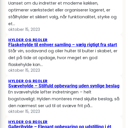
Uanset om du indretter et moderne køkken,
optimerer værkstedet eller organiserer lageret, er
stålhylder et sikkert valg, når funktionalitet, styrke og
et…
oktober 15, 2023
HYLDER OG REOLER
Flaskehylde til enhver samling – vælg rigtigt fra start
Står vin, sodavand og olier hulter til bulter i skabet, er
det på tide at opdage, hvor meget en god
flaskehylde kan…
oktober 15, 2023
HYLDER OG REOLER
Svævehylde – Stilfuld opbevaring uden synlige beslag
En svævehylde løfter indretningen – helt
bogstaveligt. Hylden monteres med skjulte beslag, så
den nærmest ser ud til at svæve frit på…
oktober 15, 2023
HYLDER OG REOLER
Gallerihylde – Elegant opbevaring og udstilling i ét