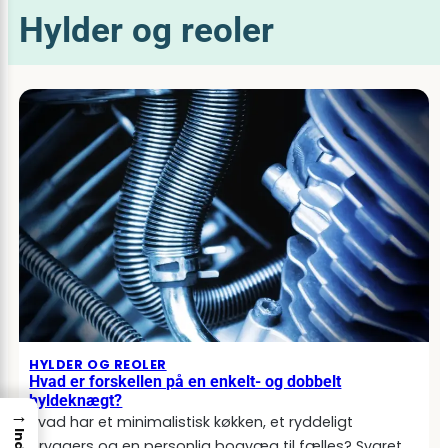
Hylder og reoler
HYLDER OG REOLER
Hvad er forskellen på en enkelt- og dobbelt
hyldeknægt?
→
Hvad har et minimalistisk køkken, et ryddeligt
bryggers og en personlig bogvæg til fælles? Svaret