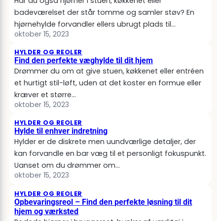
Har du også hjørner i stuen, køkkenet eller
badeværelset der står tomme og samler støv? En
hjørnehylde forvandler ellers ubrugt plads til…
oktober 15, 2023
HYLDER OG REOLER
Find den perfekte væghylde til dit hjem
Drømmer du om at give stuen, køkkenet eller entréen
et hurtigt stil-løft, uden at det koster en formue eller
kræver et større…
oktober 15, 2023
HYLDER OG REOLER
Hylde til enhver indretning
Hylder er de diskrete men uundværlige detaljer, der
kan forvandle en bar væg til et personligt fokuspunkt.
Uanset om du drømmer om…
oktober 15, 2023
HYLDER OG REOLER
Opbevaringsreol – Find den perfekte løsning til dit
hjem og værksted