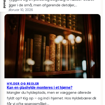
Indhold
ligger i de små, men afgørende detaljer,…
februar 10, 2026
HYLDER OG REOLER
Kan en glashylde monteres i et hjørne?
Mangler du hyldeplads, men er væggene allerede
fyldt op? Kig op – og ind i hjørnet. Hos Hyldebærer.dk
får vi ofte spørgsmålet:…