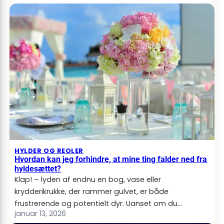
HYLDER OG REOLER
Hvordan kan jeg forhindre, at mine ting falder ned fra
hyldesættet?
Klap! – lyden af endnu en bog, vase eller
krydderikrukke, der rammer gulvet, er både
frustrerende og potentielt dyr. Uanset om du…
januar 13, 2026