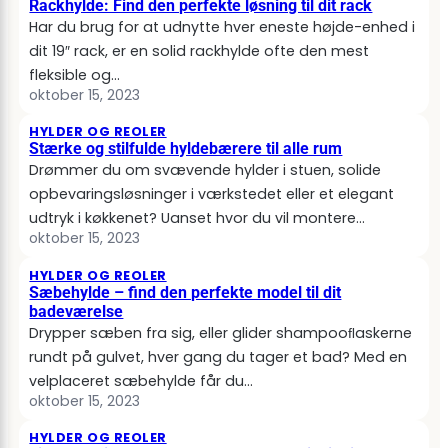
Rackhylde: Find den perfekte løsning til dit rack
Har du brug for at udnytte hver eneste højde-enhed i
dit 19″ rack, er en solid rackhylde ofte den mest
fleksible og…
oktober 15, 2023
HYLDER OG REOLER
Stærke og stilfulde hyldebærere til alle rum
Drømmer du om svævende hylder i stuen, solide
opbevaringsløsninger i værkstedet eller et elegant
udtryk i køkkenet? Uanset hvor du vil montere…
oktober 15, 2023
HYLDER OG REOLER
Sæbehylde – find den perfekte model til dit
badeværelse
Drypper sæben fra sig, eller glider shampooﬂaskerne
rundt på gulvet, hver gang du tager et bad? Med en
velplaceret sæbehylde får du…
oktober 15, 2023
HYLDER OG REOLER