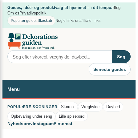
Spring
×
Guides, idéer og produktvalg til hjemmet – i dit tempo.
Blog
til
Om os
Privatlivspolitik
indhold
Populær guide: Skoskab
Nogle links er affiliate-links
Søg
Seneste guides
Menu
Skoreol
Væghylde
Daybed
POPULÆRE SØGNINGER
Opbevaring under seng
Lille spisebord
Nyhedsbrev
Instagram
Pinterest