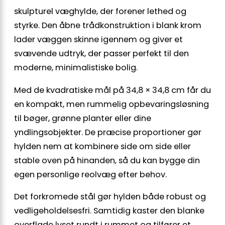
skulpturel væghylde, der forener lethed og
styrke. Den åbne trådkonstruktion i blank krom
lader væggen skinne igennem og giver et
svævende udtryk, der passer perfekt til den
moderne, minimalistiske bolig.
Med de kvadratiske mål på 34,8 × 34,8 cm får du
en kompakt, men rummelig opbevaringsløsning
til bøger, grønne planter eller dine
yndlingsobjekter. De præcise proportioner gør
hylden nem at kombinere side om side eller
stable oven på hinanden, så du kan bygge din
egen personlige reolvæg efter behov.
Det forkromede stål gør hylden både robust og
vedligeholdelsesfri. Samtidig kaster den blanke
overflade lyset rundt i rummet og tilfører et