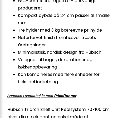
FSC-certificeret egetræ – ansvarligt
produceret
Kompakt dybde på 24 cm passer til smalle
rum
Tre hylder med 3 kg bæreevne pr. hylde
Naturfarvet finish fremhæver træets
åretegninger
Minimalistisk, nordisk design fra Hübsch
Velegnet til bøger, dekorationer og
køkkenopbevaring
Kan kombineres med flere enheder for
fleksibel indretning
Annonce i samarbejde med
PriceRunner
Hübsch Triarch Shelf Unit Reolsystem 70×100 cm
giver dig en elegant og enkel måde at