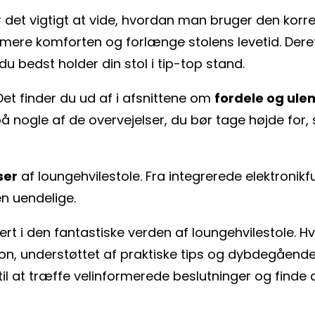
r det vigtigt at vide, hvordan man bruger den korre
simere komforten og forlænge stolens levetid. Dereft
du bedst holder din stol i tip-top stand.
Det finder du ud af i afsnittene om
fordele og ul
 nogle af de overvejelser, du bør tage højde for,
ser
af loungehvilestole. Fra integrerede elektronikf
 uendelige.
ert i den fantastiske verden af loungehvilestole. H
on, understøttet af praktiske tips og dybdegående a
il at træffe velinformerede beslutninger og finde 