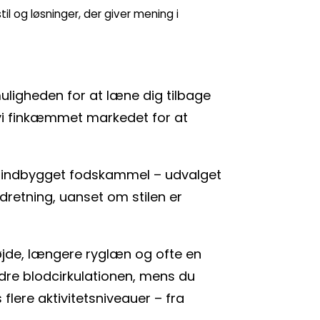
il og løsninger, der giver mening i
uligheden for at læne dig tilbage
 vi finkæmmet markedet for at
d indbygget fodskammel – udvalget
ndretning, uanset om stilen er
øjde, længere ryglæn og ofte en
edre blodcirkulationen, mens du
flere aktivitetsniveauer – fra