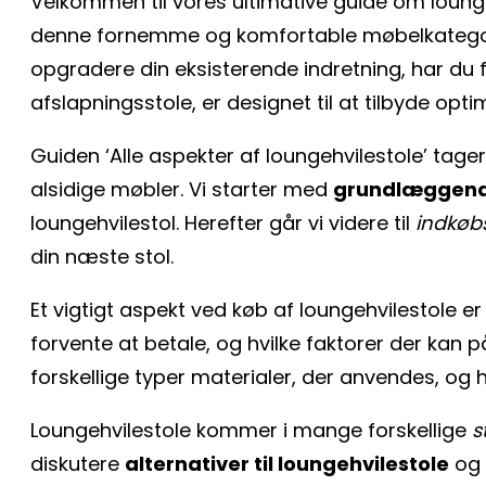
Velkommen til vores ultimative guide om lounge
denne fornemme og komfortable møbelkategori. 
opgradere din eksisterende indretning, har du
afslapningsstole, er designet til at tilbyde opt
Guiden ‘Alle aspekter af loungehvilestole’ ta
alsidige møbler. Vi starter med
grundlæggende
loungehvilestol. Herefter går vi videre til
indkøb
din næste stol.
Et vigtigt aspekt ved køb af loungehvilestole er
forvente at betale, og hvilke faktorer der kan p
forskellige typer materialer, der anvendes, o
Loungehvilestole kommer i mange forskellige
s
diskutere
alternativer til loungehvilestole
og 