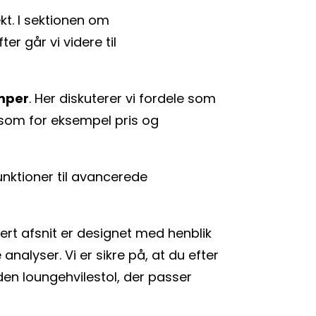
kt. I sektionen om
er går vi videre til
emper
. Her diskuterer vi fordele som
 som for eksempel pris og
unktioner til avancerede
vert afsnit er designet med henblik
nalyser. Vi er sikre på, at du efter
den loungehvilestol, der passer