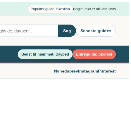
Populær guide: Skoskab
Nogle links er affiliate-links
Søg
Seneste guides
Bedst til hjemmet: Daybed
Entréguide: Skoreol
Nyhedsbrev
Instagram
Pinterest