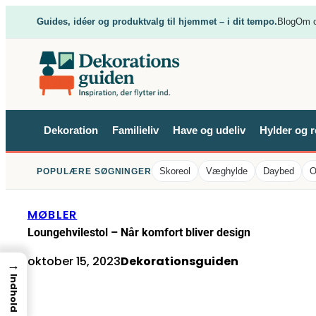
Spring
Guides, idéer og produktvalg til hjemmet – i dit tempo.
Blog
Om 
til
indhold
Dekoration
Familieliv
Have og udeliv
Hylder og r
Skoreol
Væghylde
Daybed
O
POPULÆRE SØGNINGER
MØBLER
Loungehvilestol – Når komfort bliver design
oktober 15, 2023
Dekorationsguiden
→
Indhold