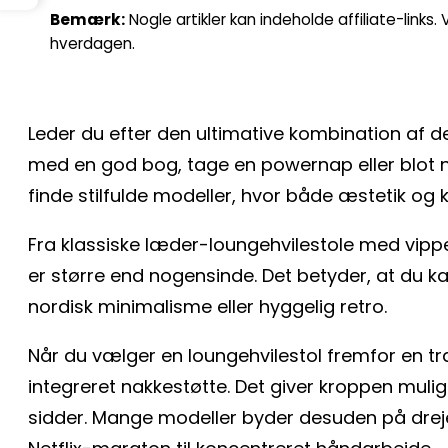
Bemærk:
Nogle artikler kan indeholde affiliate-links
hverdagen.
Leder du efter den ultimative kombination af d
med en god bog, tage en powernap eller blot n
finde stilfulde modeller, hvor både æstetik og 
Fra klassiske læder-loungehvilestole med vip
er større end nogensinde. Det betyder, at du kan
nordisk minimalisme eller hyggelig retro.
Når du vælger en loungehvilestol fremfor en tr
integreret nakkestøtte. Det giver kroppen muli
sidder. Mange modeller byder desuden på drejeso