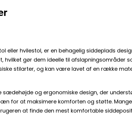
er
 eller hvilestol, er en behagelig siddeplads designe
t, hvilket gør dem ideelle til afslapningsområder s
assiske stilarter, og kan være lavet af en række mate
e sædehøjde og ergonomiske design, der understøtt
læn for at maksimere komforten og støtte. Mange
brugeren at finde den mest komfortable siddeposit