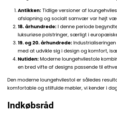
Antikken:
Tidlige versioner af loungehvile
afslapning og socialt samvær var højt væ
18. århundrede:
I denne periode begyndt
luksuriøse polstringer, særligt i europæis
19. og 20. århundrede:
Industrialiseringen
med at udvikle sig i design og komfort, i
Nutiden:
Moderne loungehvilestole kombiner
en bred vifte af designs passende til ethver
Den moderne loungehvilestol er således resultat
komfortable og stilfulde møbler, vi kender i dag
Indkøbsråd