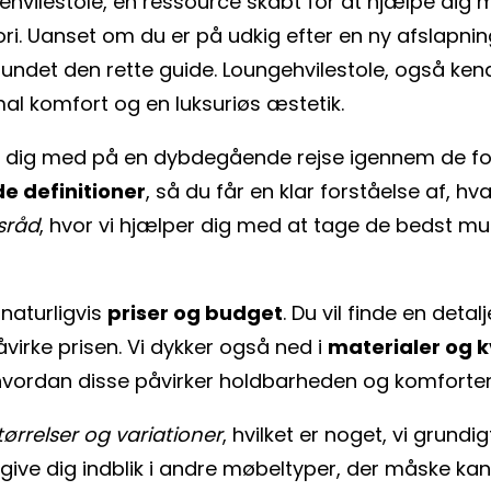
hvilestole, en ressource skabt for at hjælpe dig m
Uanset om du er på udkig efter en ny afslapningss
 fundet den rette guide. Loungehvilestole, også k
imal komfort og en luksuriøs æstetik.
ger dig med på en dybdegående rejse igennem de fo
 definitioner
, så du får en klar forståelse af, h
sråd
, hvor vi hjælper dig med at tage de bedst mul
 naturligvis
priser og budget
. Du vil finde en det
åvirke prisen. Vi dykker også ned i
materialer og k
g hvordan disse påvirker holdbarheden og komforten
tørrelser og variationer
, hvilket er noget, vi grundig
give dig indblik i andre møbeltyper, der måske kan