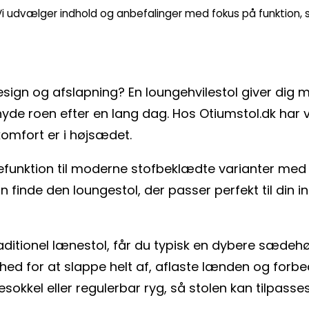
. Vi udvælger indhold og anbefalinger med fokus på funktion, st
esign og afslapning? En loungehvilestol giver dig m
yde roen efter en lang dag. Hos Otiumstol.dk har
komfort er i højsædet.
pefunktion til moderne stofbeklædte varianter me
 finde den loungestol, der passer perfekt til din i
aditionel lænestol, får du typisk en dybere sædeh
ghed for at slappe helt af, aflaste lænden og forb
kkel eller regulerbar ryg, så stolen kan tilpasses 