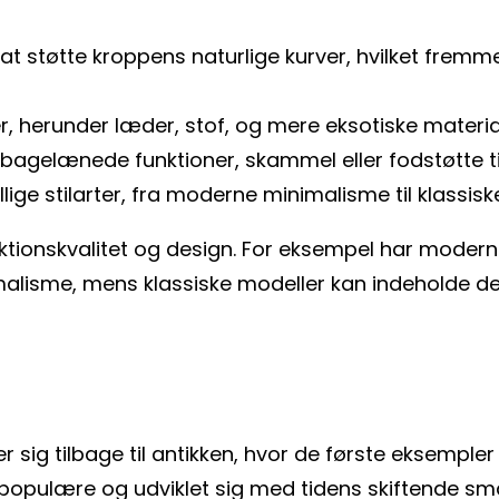
l at støtte kroppens naturlige kurver, hvilket fre
r, herunder læder, stof, og mere eksotiske materia
lbagelænede funktioner, skammel eller fodstøtte ti
ige stilarter, fra moderne minimalisme til klassisk
ionskvalitet og design. For eksempel har moderne
imalisme, mens klassiske modeller kan indeholde d
r sig tilbage til antikken, hvor de første eksempler 
e populære og udviklet sig med tidens skiftende s