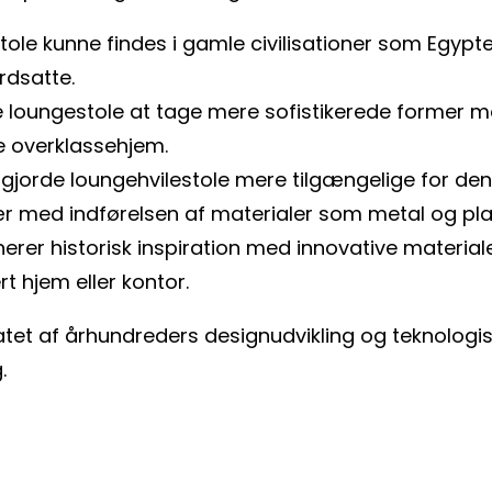
stole kunne findes i gamle civilisationer som Egyp
rdsatte.
e loungestole at tage mere sofistikerede forme
ke overklassehjem.
 gjorde loungehvilestole mere tilgængelige for den
sær med indførelsen af materialer som metal og pla
er historisk inspiration med innovative materialer 
t hjem eller kontor.
et af århundreders designudvikling og teknologiske
.