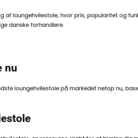
 af loungehvilestole, hvor pris, popularitet og fun
llige danske forhandlere.
e nu
edste loungehvilestole på markedet netop nu, bas
lestole