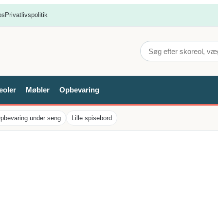
os
Privatlivspolitik
eoler
Møbler
Opbevaring
pbevaring under seng
Lille spisebord