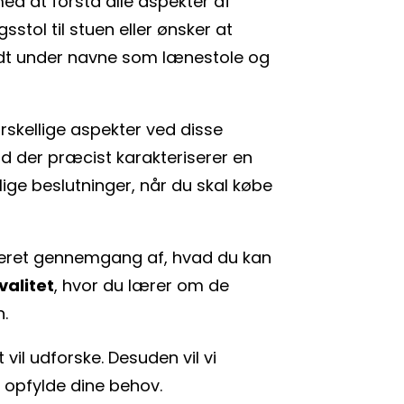
ed at forstå alle aspekter af
tol til stuen eller ønsker at
endt under navne som lænestole og
rskellige aspekter ved disse
vad der præcist karakteriserer en
ige beslutninger, når du skal købe
aljeret gennemgang af, hvad du kan
valitet
, hvor du lærer om de
.
t vil udforske. Desuden vil vi
 opfylde dine behov.