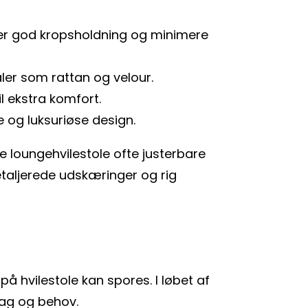
mmer god kropsholdning og minimere
ler som rattan og velour.
l ekstra komfort.
e og luksuriøse design.
 loungehvilestole ofte justerbare
etaljerede udskæringer og rig
på hvilestole kan spores. I løbet af
mag og behov.