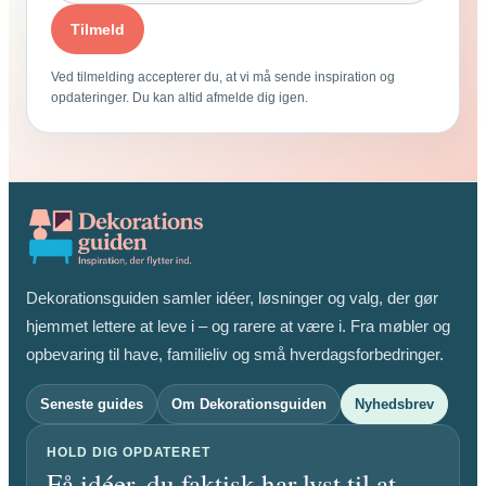
Tilmeld
Ved tilmelding accepterer du, at vi må sende inspiration og
opdateringer. Du kan altid afmelde dig igen.
Dekorationsguiden samler idéer, løsninger og valg, der gør
hjemmet lettere at leve i – og rarere at være i. Fra møbler og
opbevaring til have, familieliv og små hverdagsforbedringer.
Seneste guides
Om Dekorationsguiden
Nyhedsbrev
HOLD DIG OPDATERET
Få idéer, du faktisk har lyst til at