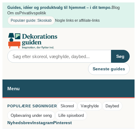
Spring
Guides, idéer og produktvalg til hjemmet – i dit tempo.
Blog
til
Om os
Privatlivspolitik
indhold
Populær guide: Skoskab
Nogle links er affiliate-links
Søg
Seneste guides
Menu
Skoreol
Væghylde
Daybed
POPULÆRE SØGNINGER
Opbevaring under seng
Lille spisebord
Nyhedsbrev
Instagram
Pinterest