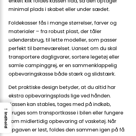
enkelt klik foldes kassen flad, så den optager
minimal plads i skabet eller under sædet.
Foldekasser fås i mange størrelser, farver og
materialer – fra robust plast, der tåler
udendørsbrug, til lette modeller, som passer
perfekt til børneværelset. Uanset om du skal
transportere dagligvarer, sortere legetøj eller
samle campinggrej, er en sammenklappelig
opbevaringskasse både stærk og slidstærk.
Det praktiske design betyder, at du altid har
ekstra opbevaringsplads lige ved hånden.
Kassen kan stables, tages med på indkøb,
→
bruges som transportkasse i bilen eller fungere
Indhold
som midlertidig opbevaring af vasketøj. Når
opgaven er løst, foldes den sammen igen på få