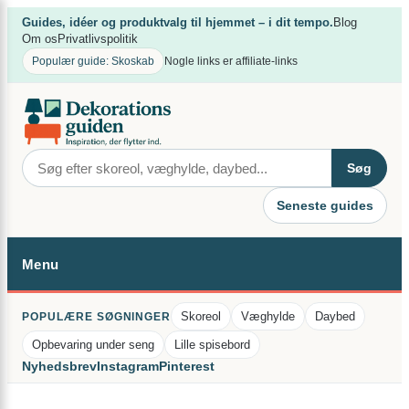
Spring
×
Guides, idéer og produktvalg til hjemmet – i dit tempo.
Blog
til
Om os
Privatlivspolitik
indhold
Populær guide: Skoskab
Nogle links er affiliate-links
Søg
Seneste guides
Menu
Skoreol
Væghylde
Daybed
POPULÆRE SØGNINGER
Opbevaring under seng
Lille spisebord
Nyhedsbrev
Instagram
Pinterest