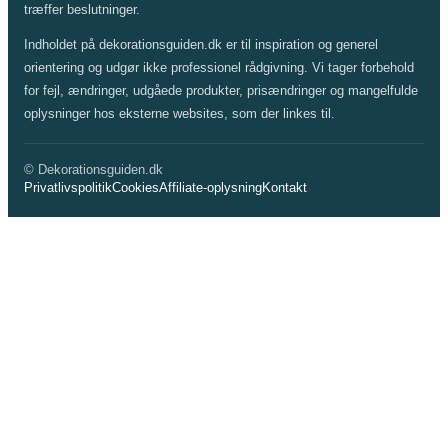
træffer beslutninger.
Indholdet på dekorationsguiden.dk er til inspiration og generel
orientering og udgør ikke professionel rådgivning. Vi tager forbehold
for fejl, ændringer, udgåede produkter, prisændringer og mangelfulde
oplysninger hos eksterne websites, som der linkes til.
© Dekorationsguiden.dk
Privatlivspolitik
Cookies
Affiliate-oplysning
Kontakt