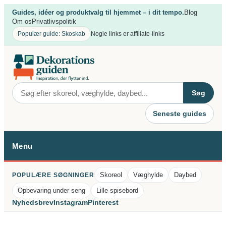
Spring
Guides, idéer og produktvalg til hjemmet – i dit tempo.
Blog
til
Om os
Privatlivspolitik
indhold
Populær guide: Skoskab
Nogle links er affiliate-links
Søg
Seneste guides
Menu
Skoreol
Væghylde
Daybed
POPULÆRE SØGNINGER
Opbevaring under seng
Lille spisebord
Nyhedsbrev
Instagram
Pinterest