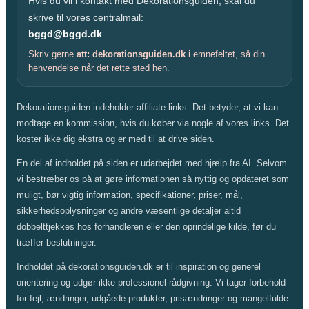
Hvis du vil i kontakt med Dekorationsguiden, skal du
skrive til vores centralmail:
bggd@bggd.dk
Skriv gerne
att: dekorationsguiden.dk
i emnefeltet, så din
henvendelse når det rette sted hen.
Dekorationsguiden indeholder affiliate-links. Det betyder, at vi kan
modtage en kommission, hvis du køber via nogle af vores links. Det
koster ikke dig ekstra og er med til at drive siden.
En del af indholdet på siden er udarbejdet med hjælp fra AI. Selvom
vi bestræber os på at gøre informationen så nyttig og opdateret som
muligt, bør vigtig information, specifikationer, priser, mål,
sikkerhedsoplysninger og andre væsentlige detaljer altid
dobbelttjekkes hos forhandleren eller den oprindelige kilde, før du
træffer beslutninger.
Indholdet på dekorationsguiden.dk er til inspiration og generel
orientering og udgør ikke professionel rådgivning. Vi tager forbehold
for fejl, ændringer, udgåede produkter, prisændringer og mangelfulde