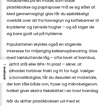
holdbarhed på en måde, som både
plastikbokse og papirsposer må se sig slået af.
Med gennemsigtigt glas får du øjeblikkeligt
overblik over alt fra havregryn og kaffebønner til
krydderier og tørrede frugter – og så tager de
sig bare godt ud på hylderne.
Populariteten skyldes også en stigende
interesse for miljørigtig køkkenopbevaring. Glas
med tætsluttende låg – ofte lavet af bambus,
→
rustfrit stål eller BPA-fri plast – sikrer, at
Indhold
indholdet forbliver friskt og fri for fugt. Vælger
du borosilikatglas, får du desuden et materiale,
der kan tåle både ovn, fryser og mikrobølgeovn,
hvilket giver ekstra fleksibilitet i en travl hverdag.
Når du skifter plastikboksen ud med et