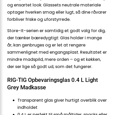
og ensartet look. Glassets neutrale materiale
optager hverken smag eller lugt, så dine råvarer
forbliver friske og uforstyrrede.
Store-It-serien er samtidig et godt valg for dig,
der tænker bæredygtigt: Glas holder i mange
år, kan genbruges og er let at rengøre
sammenlignet med engangsplast. Resultatet er
mindre madspild, mere orden – og et køkken,
der ser lige så godt ud, som det fungerer.
RIG-TIG Opbevaringsglas 0.4 L Light
Grey Madkasse
Transparent glas giver hurtigt overblik over
indholdet
0,4 L er perfekt til små måltider, snacks eller