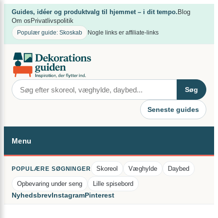
Spring
×
Guides, idéer og produktvalg til hjemmet – i dit tempo.
Blog
til
Om os
Privatlivspolitik
indhold
Populær guide: Skoskab
Nogle links er affiliate-links
Søg
Seneste guides
Menu
Skoreol
Væghylde
Daybed
POPULÆRE SØGNINGER
Opbevaring under seng
Lille spisebord
Nyhedsbrev
Instagram
Pinterest