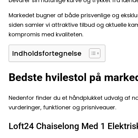
bevarer sin naturlige kurve og trykket fra læn
Markedet bugner af både prisvenlige og eksklusi
siden samler vi attraktive tilbud og aktuelle
kompromis med kvaliteten.
Indholdsfortegnelse
Bedste hvilestol på marke
Nedenfor finder du et håndplukket udvalg af n
vurderinger, funktioner og prisniveauer.
Loft24 Chaiselong Med 1 Elektrisk