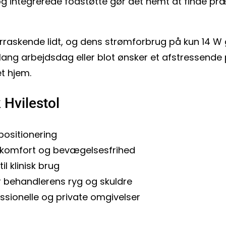
g integrerede fodstøtte gør det nemt at finde præci
raskende lidt, og dens strømforbrug på kun 14 W g
ng arbejdsdag eller blot ønsker et afstressende p
t hjem.
Hvilestol
positionering
a komfort og bevægelsesfrihed
l klinisk brug
 behandlerens ryg og skuldre
essionelle og private omgivelser