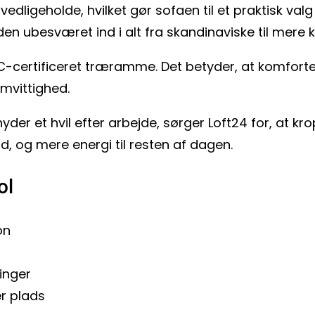
edligeholde, hvilket gør sofaen til et praktisk val
den ubesværet ind i alt fra skandinaviske til mere k
-certificeret træramme. Det betyder, at komforte
amvittighed.
yder et hvil efter arbejde, sørger Loft24 for, at kr
, og mere energi til resten af dagen.
ol
on
ninger
r plads