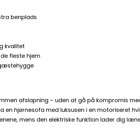
stra benplads
 kvalitet
 de fleste hjem
g gæstehygge
kommen afslapning – uden at gå på kompromis med 
fra en hjørnesofa med luksusen i en motoriseret hvi
benene, mens den elektriske funktion lader dig læ