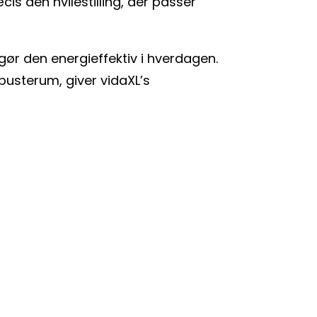
s den hvilestilling, der passer
ør den energieffektiv i hverdagen.
usterum, giver vidaXL’s