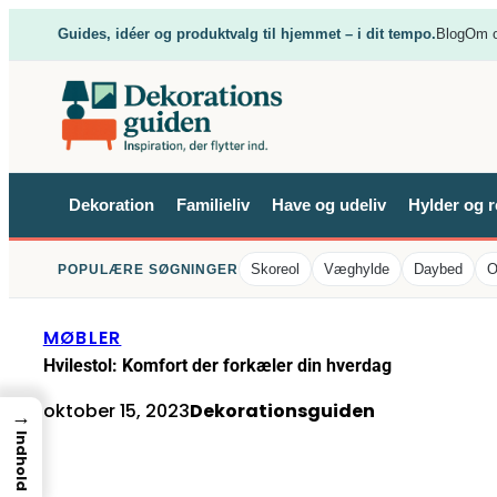
Spring
Guides, idéer og produktvalg til hjemmet – i dit tempo.
Blog
Om 
til
indhold
Dekoration
Familieliv
Have og udeliv
Hylder og r
Skoreol
Væghylde
Daybed
O
POPULÆRE SØGNINGER
MØBLER
Hvilestol: Komfort der forkæler din hverdag
oktober 15, 2023
Dekorationsguiden
→
Indhold