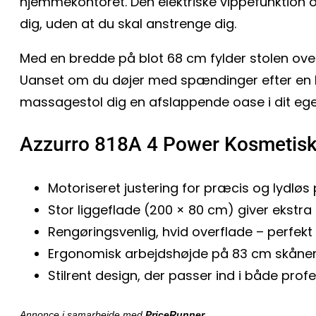
hjemmekontoret. Den elektriske vippefunktion o
dig, uden at du skal anstrenge dig.
Med en bredde på blot 68 cm fylder stolen over
Uanset om du døjer med spændinger efter en la
massagestol dig en afslappende oase i dit ege
Azzurro 818A 4 Power Kosmetisk 
Motoriseret justering for præcis og lydløs 
Stor liggeflade (200 × 80 cm) giver ekstr
Rengøringsvenlig, hvid overflade – perfekt ti
Ergonomisk arbejdshøjde på 83 cm skåner
Stilrent design, der passer ind i både prof
Annonce i samarbejde med
PriceRunner