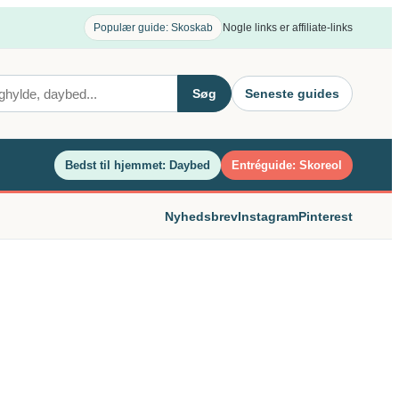
Populær guide: Skoskab
Nogle links er affiliate-links
Søg
Seneste guides
Bedst til hjemmet: Daybed
Entréguide: Skoreol
Nyhedsbrev
Instagram
Pinterest