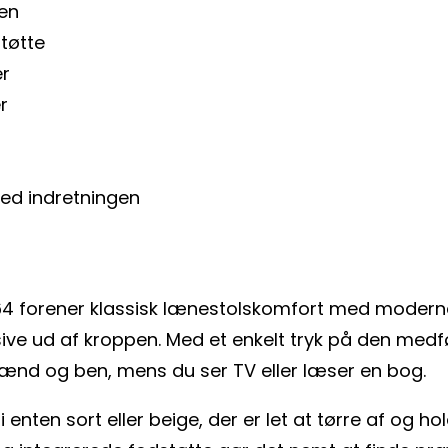
ben
støtte
er
r
ed indretningen
0064 forener klassisk lænestolskomfort med moder
ve ud af kroppen. Med et enkelt tryk på den medfø
lænd og ben, mens du ser TV eller læser en bog.
enten sort eller beige, der er let at tørre af og ho