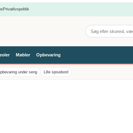
os
Privatlivspolitik
eoler
Møbler
Opbevaring
pbevaring under seng
Lille spisebord