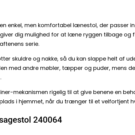
have en enkel, men komfortabel lænestol, der passer
giver dig mulighed for at læne ryggen tilbage og f
aftenens serie.
ter skuldre og nakke, så du kan slappe helt af u
tolen med andre møbler, tæpper og puder, mens de
.
ner-mekanismen rigelig til at give benene en behag
itplads i hjemmet, når du trænger til et velfortjent hv
ssagestol 240064