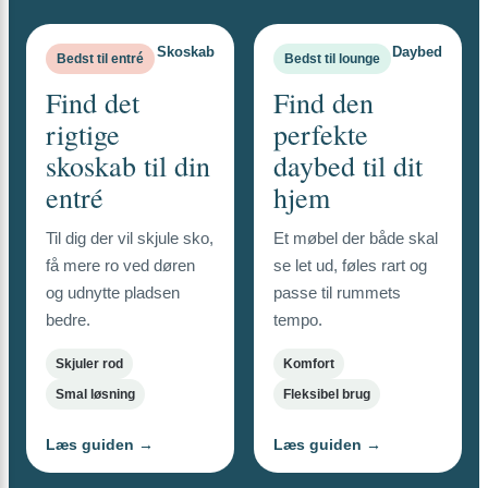
Skoskab
Daybed
Bedst til entré
Bedst til lounge
Find det
Find den
rigtige
perfekte
skoskab til din
daybed til dit
entré
hjem
Til dig der vil skjule sko,
Et møbel der både skal
få mere ro ved døren
se let ud, føles rart og
og udnytte pladsen
passe til rummets
bedre.
tempo.
Skjuler rod
Komfort
Smal løsning
Fleksibel brug
Læs guiden →
Læs guiden →