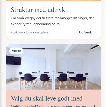
Struktur med udtryk
Fra små væghylder til store reolvægge: løsninger, der
skaber rytme, opbevaring og ro.
Udforsk →
Funktion • form • vægplads
Møbler
Valg du skal leve godt med
Møbler, der skal fungere i rummets størrelse, passe til