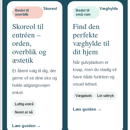
Skoreol
Væghylde
Bedst til
Bedst til
overblik
små rum
Skoreol til
Find den
entréen –
perfekte
orden,
væghylde til
overblik og
dit hjem
æstetik
Når gulvpladsen er
knap, men du stadig vil
Et åbent valg til dig, der
have både funktion og
gerne vil se dine sko og
visuel lethed.
holde adgangsvejen
enkel.
Vægplads
Let udtryk
Luftig entré
Læs guiden →
Nemt at nå
Læs guiden →