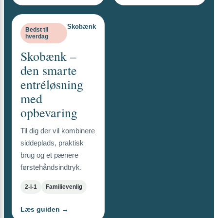
Skobænk
Bedst til
hverdag
Skobænk –
den smarte
entréløsning
med
opbevaring
Til dig der vil kombinere
siddeplads, praktisk
brug og et pænere
førstehåndsindtryk.
2-i-1
Familievenlig
Læs guiden →