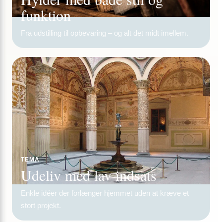
funktion
Fra udstilling til opbevaring – og alt det midt imellem.
TEMA
Udeliv med lav indsats
Enkle idéer der forlænger hjemmet uden at kræve et
stort projekt.