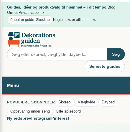
Spring
×
Guides, idéer og produktvalg til hjemmet – i dit tempo.
Blog
til
Om os
Privatlivspolitik
indhold
Populær guide: Skoskab
Nogle links er affiliate-links
Søg
Seneste guides
Menu
Skoreol
Væghylde
Daybed
POPULÆRE SØGNINGER
Opbevaring under seng
Lille spisebord
Nyhedsbrev
Instagram
Pinterest