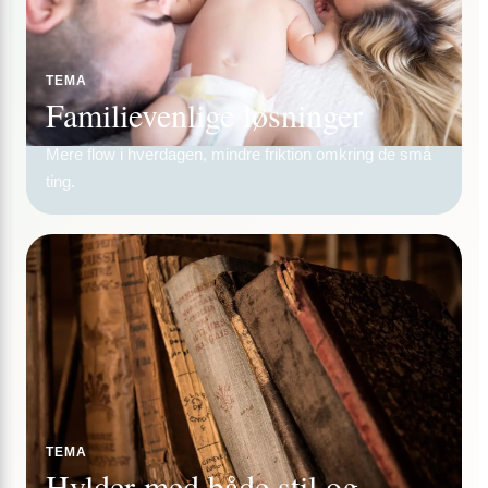
TEMA
Familievenlige løsninger
Mere flow i hverdagen, mindre friktion omkring de små
ting.
TEMA
Hylder med både stil og